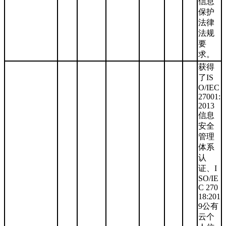
信息
保护
法律
法规
要
求。
获得
了IS
O/IEC
27001:
2013
信息
安全
管理
体系
认
证、I
SO/IE
C 270
18:201
9公有
云个