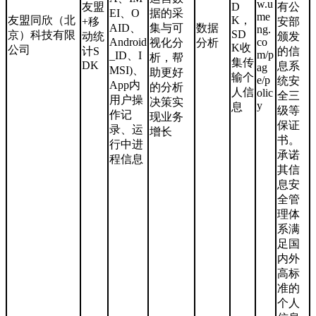
w.u
友盟
D
有公
EI、O
据的采
me
友盟同欣（北
K，
+移
安部
AID、
集与可
数据
ng.
SD
京）科技有限
动统
颁发
Android
co
视化分
分析
K收
公司
计S
的信
m/p
_ID、I
析，帮
集传
DK
息系
ag
MSI)、
助更好
输个
e/p
统安
App内
的分析
人信
olic
全三
用户操
决策实
y
息
级等
作记
现业务
保证
录、运
增长
书。
行中进
承诺
程信息
其信
息安
全管
理体
系满
足国
内外
高标
准的
个人