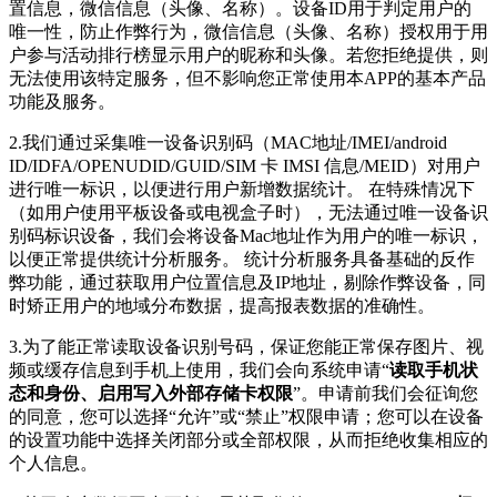
置信息，微信信息（头像、名称）。设备ID用于判定用户的
唯一性，防止作弊行为，微信信息（头像、名称）授权用于用
户参与活动排行榜显示用户的昵称和头像。若您拒绝提供，则
无法使用该特定服务，但不影响您正常使用本APP的基本产品
功能及服务。
2.我们通过采集唯一设备识别码（MAC地址/IMEI/android
ID/IDFA/OPENUDID/GUID/SIM 卡 IMSI 信息/MEID）对用户
进行唯一标识，以便进行用户新增数据统计。 在特殊情况下
（如用户使用平板设备或电视盒子时），无法通过唯一设备识
别码标识设备，我们会将设备Mac地址作为用户的唯一标识，
以便正常提供统计分析服务。 统计分析服务具备基础的反作
弊功能，通过获取用户位置信息及IP地址，剔除作弊设备，同
时矫正用户的地域分布数据，提高报表数据的准确性。
3.为了能正常读取设备识别号码，保证您能正常保存图片、视
频或缓存信息到手机上使用，我们会向系统申请“
读取手机状
态和身份、启用写入外部存储卡权限
”。申请前我们会征询您
的同意，您可以选择“允许”或“禁止”权限申请；您可以在设备
的设置功能中选择关闭部分或全部权限，从而拒绝收集相应的
个人信息。