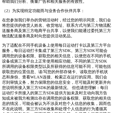
帮助我们分析、衡量广告和相关服务的有效性。
（2）为实现特定功能而与业务合作伙伴共享：
在您参加我们举办的营销活动时，经过您的明示同意，我们会
将您提供的收货人姓名、收货地址、联系方式与第三方物流配
送服务商及第三方电商平台共享，以便我们能通过委托第三方
物流配送服务商及时向您提供活动奖品。
为了适配在不同手机设备上使用
每日运动打卡
以及第三方平台
服务，
每日运动打卡
集成了第三方SDK。第三方SDK可能会
调用您的设备权限、获取您的相关信息，以便您在不同的手机
设备或第三方平台上正常使用相应功能。不同的第三方SDK
所调用的设备权限类型以及所获得的信息可能不同，可能包括
获取您的位置信息、读/写您的外部存储卡、读取您的手机状
态和身份、查看WLAN连接、检索正在运行的应用。我们会
尽到审慎义务，努力保障您的信息安全，尽可能及时更新并向
您说明所接入第三方SDK的最新情况。 但也请您理解：
每日
运动打卡
所接入的第三方SDK提供方如未及时主动向我方告
知或未被我方检测出存在调用您的设备权限、获取您的相关信
息的情况，可能会被认为不涉及对您个人信息的收集，因而也
不在此说明。第三方SDK收集和处理个人信息的行为遵循其