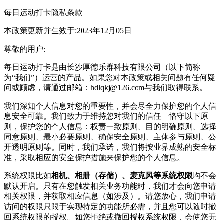
每日运动打卡
隐私条款
本政策更新并生效于:2023年12月05日
尊敬的用户:
每日运动打卡
是由
长沙厚德乐群科技有限公司
（以下简称
为“我们”）运营的产品。如果您对本政策或相关问题有任何疑
问或顾虑，请通过邮箱：
hdlqkj@126.com与我们取得联系。
我们深知个人信息对您的重要性，并会尽全力保护您的个人信
息安全可靠。我们致力于维持您对我们的信任，恪守以下原
则，保护您的个人信息：权责一致原则、目的明确原则、选择
同意原则、最小必要原则、确保安全原则、主体参与原则、公
开透明原则等。同时，我们承诺，我们将按业界成熟的安全标
准，采取相应的安全保护措施来保护您的个人信息。
系统权限比
如
相机、相册（存储）、麦克风等系统权限
均不会
默认开启。只有在您触发相关业务功能时，我们才会向您申请
相关权限，并获取相应信息（如涉及）。请您放心，我们申请
访问的权限只限于实现特定的功能所必需，并且您可以随时撤
回系统权限的授权。如您拒绝或撤回授权系统权限，会使您无