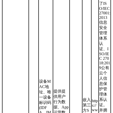
了IS
O/IEC
27001:
2013
信息
安全
管理
体系
认
证、I
SO/IE
C 270
18:201
9公有
云个
人信
设备M
息保
AC地
护管
提供提
址、唯
理体
供用户
一设备
系认
嵌入
http
行为数
标识码
证。
第三
s://
据、App
(IDF
ww
并拥
方S
A、IM
运营数