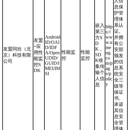
人信
息保
护管
理体
系认
嵌入
http
证。
第三
s://
Android
ww
并拥
方S
友盟
ID/OAI
w.u
D
有公
+应
D/IDF
me
友盟同欣（北
K，
安部
性能监
性能
用性
A/Open
ng.
SD
京）科技有限
颁发
UDID/
co
控
监控
能监
K收
公司
的信
GUID/I
m/p
控S
集传
息系
MEI/IM
ag
DK
输个
SI
e/p
统安
人信
olic
全三
y
息
级等
保证
书。
承诺
其信
息安
全管
理体