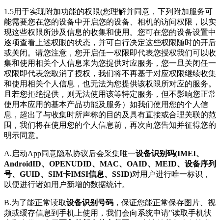
1.5用于实现附加功能的权限(您理解并同意，下列附加服务可
能需要您在您的设备中开启您的设备、相机的访问权限，以实
现这些权限所涉及信息的收集和使用。您可在您的设备设置中
逐项查看上述权眼的状态，并可自行决定这些权限随时的开后
或关闭。请您注意，您开启任一权限即代表您授权我们可以收
集和使用相关个人信息来为您提供对应服务，您一旦关闭任一
权限即代表您取消了授权，我们将不再基于对应权限继续收集
和使用相关个人信息，也无法为您提供该权限所对应的服务。
且若您拒绝提供，则无法使用该等特定服务，但不影响您正常
使用本应用的基本产品功能及服务）如我们使用您的个人信
息，超出了与收集时所声称的目的及具有直接或合理关联的范
围，我们将在使用您的个人信息前，再次向您告知并征得您的
明示同意。
A.启动App同意隐私协议后会采集唯一
设备识别码(IMEI、
AndroidID、OPENUDID、MAC、OAID、MEID、设备序列
号、GUID、SIM卡IMSI信息、SSID)
对用户进行唯一标识，
以便进行诸如用户新增的数据统计。
B.为了能正常读取
设备识别号码
，保证您能正常保存图片、视
频或缓存信息到手机上使用，我们会向系统申请"读取手机状