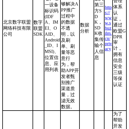
管理
够解决A
一设备
第三
体系
http
PP推广
标识码
方S
s://
认
过程中
(IDF
D
ww
证，
北京数字联盟
A、IM
的数据
K，
数字
w.s
数据
通过
SD
网络科技有限
EI、O
不透
huz
联盟
分析
欧盟G
K收
ilm.
公司
SDK
AID、
明，以
DPR
cn/
集传
Android
及刷
审
priv
_ID、I
输个
单、刷
计，
acy
MSI)、
人信
量等恶
拥有
位置信
息
意行
信息
息、应
为，帮
安全
用列表
助APP开
三级
发者甄
等保
别推广
认证
渠道质
量，过
滤无效
数据。
为了
帮助
开发