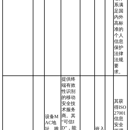
系满
足国
内外
高标
准的
个人
信息
保护
法律
法规
要
求。
提供终
端有效
性识别
的移动
其获
安全技
得ISO
术服务
27001
商。其
设备M
信息
“可信I
AC地
安全
D”，能
址、唯
嵌入