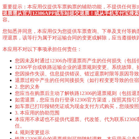
重要提示：本应用仅提供车票购票的辅助功能，不提供任何形
退票需从官方12306APP或车站提交退票！或从手机支付宝搜
容。
您知悉并同意，本应用仅为您提供车票查询、下单及支付等购票
理退票，该等行为属于对运输合同的变更或解除，应当遵循铁路
本应用不对以下事项承担任何责任：
您因未及时通过12306办理退票而产生的任何损失（包
12306平台或铁路运输企业的退票规则变更、系统故障
您因操作失误、信息提供错误、错过退票时限等原因导致
退票过程中产生的任何间接损失（如行程变更导致的住宿
2. 您的义务
您应当在购票后主动了解铁路12306的退票规则（包括
如需退票，您应当自行登录12306官方渠道，按照其指
如车票已打印报销凭证或为现金支付方式购买，您须按照1
3. 本应用的协助范围
本应用不承诺也不提供代退票、代改签、代为联系1230
任。
4. 规则变更提示
铁路12306平台的退票规则可能随时调整，本应用无义