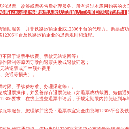
式的退票、改签或票务售后处理服务。所有通过本应用购买的火
索铁路12306点击快捷退票人脸认证后输入车次和日期进行退票！
辅助服务，并非铁路运输企业或12306平台的代理方。购票成
12306平台及铁路运输企业的退票规则和流程。
括但不限于退票手续费、票款无法退回等）；
、操作限制等原因导致的退票失败或退款延迟；
无法退票或产生额外费用；
、交通等损失）。
退票时限、手续费标准、办理渠道等）。
引完成退票操作，并妥善保存退票凭证（如退票成功截图、短信通
2306要求，在线上提交退票申请后，于规定期限内持凭证到车
6客服等服务。您理解并接受：退票事宜完全由您与12306平台
务实时同步或通知您。您应当以12306官方渠道公布的最新规则