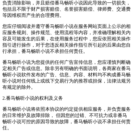
负责消除影响，并且赔偿番马畅听小说因此导致的一切损失，
包括且不限于财产损害赔偿、名誉损害赔偿、律师费、交通费
等因维权而产生的合理费用。
您应仔细阅读并遵守番马畅听小说在服务网站页面上公示的相
应服务规则、操作规范、使用流程等内容，并准确理解相关内
容及可能发生的后果，在使用服务过程中，您应依照相关操作
指引进行操作，对于您违反相关操作指引所引起的后果由您自
行承担，番马畅听小说不承担任何责任。
番马畅听小说为您提供的任何广告宣传信息，您应谨慎判断确
定相关广告或信息。除非另有明确的书面说明，各商家在番马
畅听小说软件发布的广告、信息、内容、材料均不构成番马畅
听小说对任何线上或线下交易行为的推荐或担保，法律法规另
有规定的除外。
2.番马畅听小说的权利及义务
番马畅听小说将依照本协议的约定提供相应服务，并负责服务
的日常维护及故障排除， 但因您的过错、不可抗力或非番马
畅听小说可控的原因导致的故障，番马畅听小说不承担任何责
任。