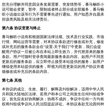
您充分理解并同意因业务发展需要、突发情势等，番马畅听小
说可能会变更，暂停、限制或者终止部分或全部服务，番马畅
听小说做出该等行为不需要事先进行通知。用户知悉并自愿承
担该类风险及相关法律责任。
第六条 协议变更与终止
番马畅听小说有权根据国家法律法规、技术及行业实践、市场
行情、网站运营等需要，对本协议条款进行修改或补充，修改
或补充后的服务条款会在“设置-关于我们”中更新，我们会提
醒用户协议一旦被公布在本站上即生效力，并代替原来的服务
条款。用户可随时登录查阅最新服务条款内容。如用户不同意
更新后的服务条款，应立即停止接受本站提供的服务；如用户
继续使用本站提供的服务，即视为同意更新后的用户协议并遵
循修改或补充后的条款内容。
第七条 其他
本协议的成立、生效、履行、解释及纠纷解决，适用中华人民
共和国大陆地区法律。若用户和本公司之间发生任何纠纷或争
议，首先应友好协商解决；协商不成的，争议中任何一方均有
权将纠纷或争议向人民法院提起诉讼。本协议条款无论因何种