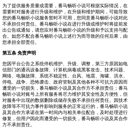
为了提供服务质量或需要，番马畅听小说可根据实际情况，在
需要时对服务进行升级和维护，在升级和维护期间，可能导致
您的番马畅听小说服务暂时不可用，您同意番马畅听小说对此
不承担任何责任。番马畅听小说在进行升级或维护时将提前发
出公告或通知，请您应对番马畅听小说的升级和予以支持与配
合。如您不配合番马畅听小说上述行为而导致的任何后果，由
您承担全部责任。
第五条 免责声明
您因平台公告之系统停机维护、升级、调整，第三方原因如电
信部门的通讯设备故障、计算机病毒或黑客攻击、技术问题、
网络、电脑故障、系统不稳定性、台风、地震、海啸、洪水、
停电、战争、恐怖袭击、政府管制及其他各种不可抗力原因而
遭受的一切损失，番马畅听小说及其合作方不承担责任；番马
畅听小说对账号上所有服务将尽力维护其安全性及方便性，但
对服务中出现的数据删除或储存失败不承担任何责任。因技术
故障等不可抗力事件影响到服务的正常运行的，番马畅听小说
及其合作方承诺在第一时间内与相关单位配合，及时处理进行
修复，但用户因此而遭受的一切损失，番马畅听小说及其合作
方不承担责任。